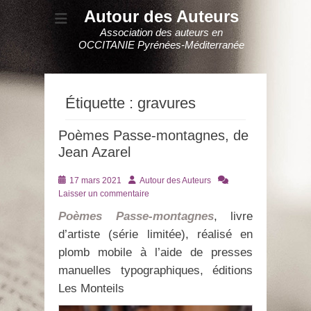
Autour des Auteurs
Association des auteurs en
OCCITANIE Pyrénées-Méditerranée
Étiquette :
gravures
Poèmes Passe-montagnes, de
Jean Azarel
Posté
Auteur
17 mars 2021
Autour des Auteurs
le
Laisser un commentaire
Poèmes Passe-montagnes
, livre
d’artiste (série limitée), réalisé en
plomb mobile à l’aide de presses
manuelles typographiques, éditions
Les Monteils