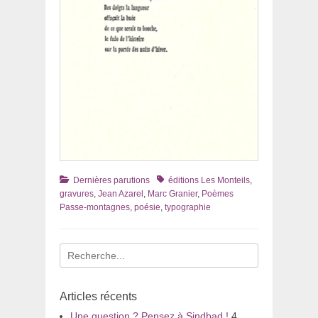
Catégories
Tags
Dernières parutions
éditions Les Monteils
,
gravures
,
Jean Azarel
,
Marc Granier
,
Poèmes
Passe-montagnes
,
poésie
,
typographie
Recherche
pour
:
Articles récents
Une question ? Pensez à Sindbad !
4