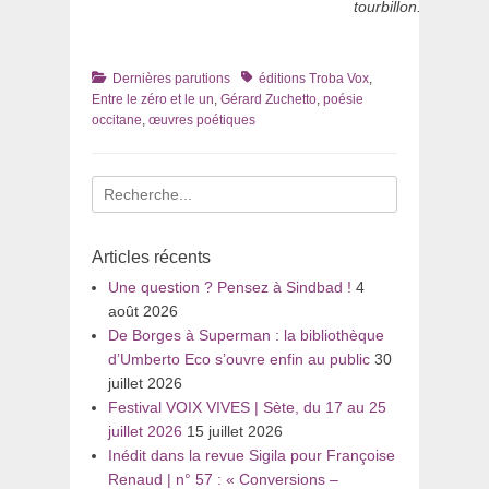
tourbillon.
Catégories
Tags
Dernières parutions
éditions Troba Vox
,
Entre le zéro et le un
,
Gérard Zuchetto
,
poésie
occitane
,
œuvres poétiques
Recherche
pour
:
Articles récents
Une question ? Pensez à Sindbad !
4
août 2026
De Borges à Superman : la bibliothèque
d’Umberto Eco s’ouvre enfin au public
30
juillet 2026
Festival VOIX VIVES | Sète, du 17 au 25
juillet 2026
15 juillet 2026
Inédit dans la revue Sigila pour Françoise
Renaud | n° 57 : « Conversions –