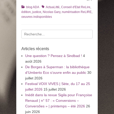
Catégories
Tags
blog ADA
ActuaLitté
,
Conseil d'Etat ReLire
,
édition
,
justice
,
Nicolas Gary
,
numérisation ReLIRE
,
oeuvres indisponibles
Recherche
pour
:
Articles récents
Une question ? Pensez à Sindbad !
4
août 2026
De Borges à Superman : la bibliothèque
d’Umberto Eco s’ouvre enfin au public
30
juillet 2026
Festival VOIX VIVES | Sète, du 17 au 25
juillet 2026
15 juillet 2026
Inédit dans la revue Sigila pour Françoise
Renaud | n° 57 : « Conversions –
Conversões » | printemps – été 2026
26
juin 2026