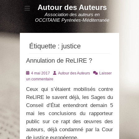
Autour des Auteurs
Association des auteurs en
OCCITANIE Pyrénées-Méditerranée
Étiquette :
justice
Annulation de ReLIRE ?
Posté
Auteur
4 mai 2017
Autour des Auteurs
Laisser
le
un commentaire
Ceux qui s’étaient mobilisés contre
ReLIRE le savent déjà, les Sages du
Conseil d’État entendront demain 5
mai les conclusions du rapporteur
public sur ce rapt des œuvres des
auteurs, déjà condamné par la Cour
de justice européenne.