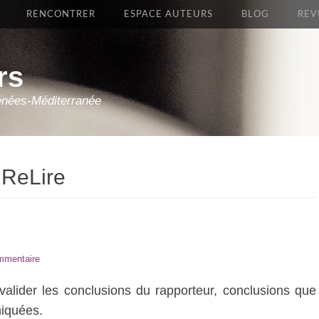
RENCONTRER
ESPACE AUTEURS
BLOG
REV
rs
énées-Méditerranée
 ReLire
mmentaire
 valider les conclusions du rapporteur, conclusions que
iquées.