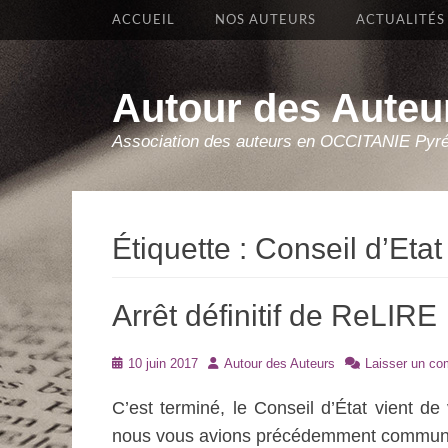
Premier Menu
Aller
ACCUEIL
NOS AUTEURS
ACTUALITÉS
au
contenu
Autour des Auteu
Association des auteurs en OCCITANIE Pyr
Étiquette :
Conseil d’Etat
Arrêt définitif de ReLIRE
Posté
Auteur
10 juin 2017
Autour des Auteurs
Laisser un co
le
C’est terminé, le Conseil d’État vient de
nous vous avions précédemment commun