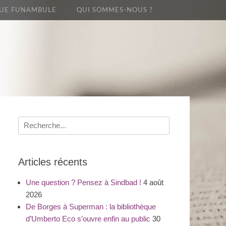
UE FUNAMBULE
QUI SOMMES-NOUS ?
Recherche
pour
:
Articles récents
Une question ? Pensez à Sindbad !
4 août
2026
De Borges à Superman : la bibliothèque
d’Umberto Eco s’ouvre enfin au public
30