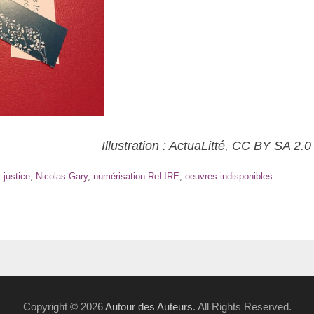
Illustration : ActuaLitté, CC BY SA 2.0
,
justice
,
Nicolas Gary
,
numérisation ReLIRE
,
oeuvres indisponibles
Copyright © 2026
Autour des Auteurs
. All Rights Reserved.