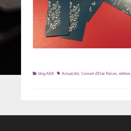
Catégories
Tags
blog ADA
ActuaLitté
,
Conseil d'Etat ReLire
,
édition