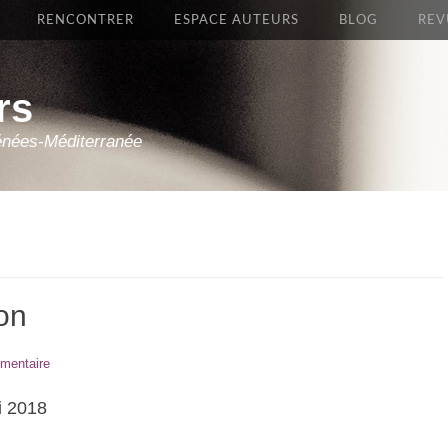
RENCONTRER
ESPACE AUTEURS
BLOG
REV
rs
énées-Méditerranée
on
mentaire
i 2018