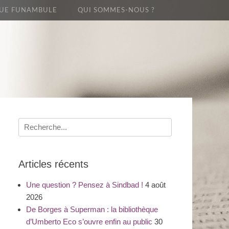
UE FUNAMBULE
QUI SOMMES-NOUS ?
Recherche
pour
:
Articles récents
Une question ? Pensez à Sindbad !
4 août
2026
De Borges à Superman : la bibliothèque
d’Umberto Eco s’ouvre enfin au public
30