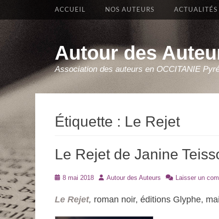
Premier Menu
Aller
ACCUEIL
NOS AUTEURS
ACTUALITÉS
au
contenu
Autour des Auteu
Association des auteurs en OCCITANIE Pyr
Étiquette :
Le Rejet
Le Rejet de Janine Teiss
Posté
Auteur
8 mai 2018
Autour des Auteurs
Laisser un com
le
Le Rejet
,
roman noir, éditions Glyphe, ma