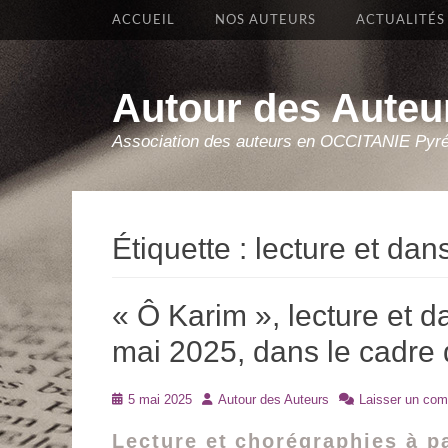
Premier Menu
Aller
ACCUEIL
NOS AUTEURS
ACTUALITÉS
au
contenu
Autour des Auteu
Association des auteurs en OCCITANIE Pyr
Étiquette :
lecture et dan
« Ô Karim », lecture et d
mai 2025, dans le cadre 
Posté
Auteur
5 mai 2025
Autour des Auteurs
Laisser un com
le
Lecture et chorégraphies à p