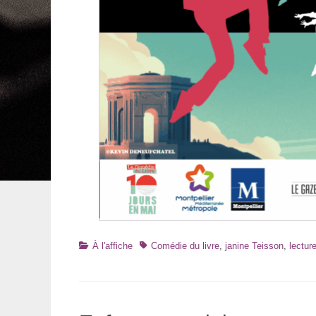
Catégories
Tags
À l'affiche
Comédie du livre
,
janine Teisson
,
lectur