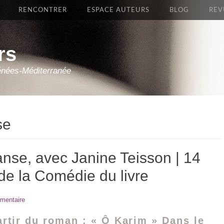
RENCONTRER
ESPACE AUTEURS
BLOG
REV
rs
énées-Méditerranée
se
anse, avec Janine Teisson | 14
de la Comédie du livre
mentaire
artir du roman : « Ô Karim » Dans le