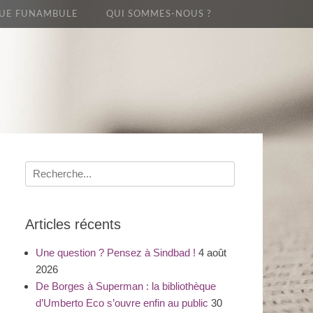
UE FUNAMBULE
QUI SOMMES-NOUS ?
Recherche
pour
:
Articles récents
Une question ? Pensez à Sindbad !
4 août
2026
De Borges à Superman : la bibliothèque
d’Umberto Eco s’ouvre enfin au public
30