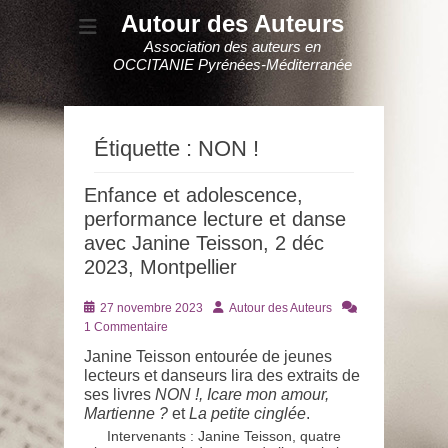
Autour des Auteurs
Association des auteurs en
OCCITANIE Pyrénées-Méditerranée
Étiquette :
NON !
Enfance et adolescence,
performance lecture et danse
avec Janine Teisson, 2 déc
2023, Montpellier
Posté
Auteur
27 novembre 2023
Autour des Auteurs
le
1 Commentaire
Janine Teisson entourée de jeunes
lecteurs et danseurs lira des extraits de
ses livres
NON !, Icare mon amour,
Martienne ?
et
La petite cinglée
.
Intervenants : Janine Teisson, quatre