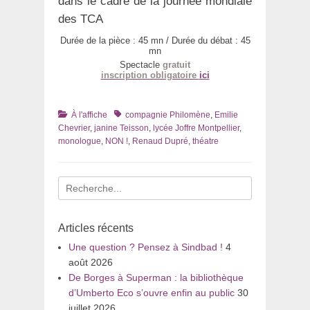
dans le cadre de la journée mondiale
des TCA
Durée de la pièce : 45 mn / Durée du débat : 45
mn
Spectacle
gratuit
inscription obligatoire
ici
Catégories
Tags
À l'affiche
compagnie Philomène
,
Emilie
Chevrier
,
janine Teisson
,
lycée Joffre Montpellier
,
monologue
,
NON !
,
Renaud Dupré
,
théatre
Recherche
pour
:
Articles récents
Une question ? Pensez à Sindbad !
4
août 2026
De Borges à Superman : la bibliothèque
d’Umberto Eco s’ouvre enfin au public
30
juillet 2026