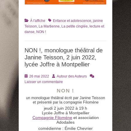
Catégories
Tags
À l'affiche
Enfance et adolescence
,
janine
Teisson
,
La Martienne
,
La petite cinglée
,
lecture et
danse
,
NON !
NON !, monologue théâtral de
Janine Teisson, 2 juin 2022,
lycée Joffre à Montpellier
Posté
Auteur
26 mai 2022
Autour des Auteurs
le
Laisser un commentaire
NON !
un monologue théâtral écrit par Janine Teisson
et présenté par la compagnie Filomène
jeudi 2 juin 2022 à 19 h
Lycée Joffre à Montpellier
Compagnie Filomène
et association
Adodailes
comédienne : Émilie Chevrier