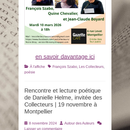
en savoir davantage ici
Catégories
Tags
À l'affiche
François Szabo
,
Les Collecteurs
,
poésie
Rencontre et lecture poétique
de Danielle Helme, invitée des
Collecteurs | 19 novembre à
Montpellier
Posté
Auteur
8 novembre 2024
Autour des Auteurs
le
Laisser un commentaire