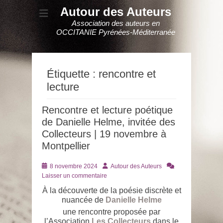
Autour des Auteurs
Association des auteurs en
OCCITANIE Pyrénées-Méditerranée
Étiquette :
rencontre et
lecture
Rencontre et lecture poétique
de Danielle Helme, invitée des
Collecteurs | 19 novembre à
Montpellier
Posté
Auteur
8 novembre 2024
Autour des Auteurs
le
Laisser un commentaire
À la découverte de la poésie discrète et
nuancée de
Danielle Helme
une rencontre proposée par
l’Association
Les Collecteurs
dans le