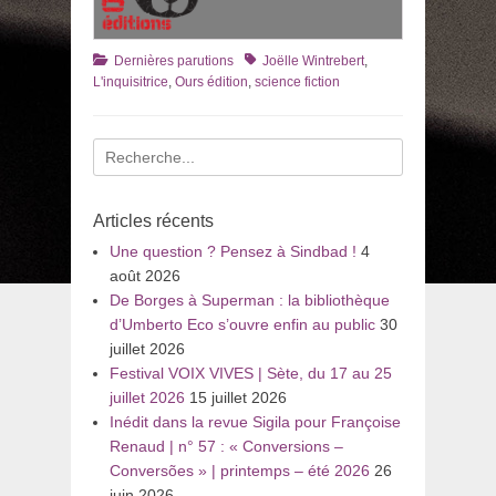
Catégories
Tags
Dernières parutions
Joëlle Wintrebert
,
L'inquisitrice
,
Ours édition
,
science fiction
Recherche
pour
:
Articles récents
Une question ? Pensez à Sindbad !
4
août 2026
De Borges à Superman : la bibliothèque
d’Umberto Eco s’ouvre enfin au public
30
juillet 2026
Festival VOIX VIVES | Sète, du 17 au 25
juillet 2026
15 juillet 2026
Inédit dans la revue Sigila pour Françoise
Renaud | n° 57 : « Conversions –
Conversões » | printemps – été 2026
26
juin 2026