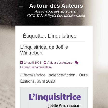
Autour des Auteurs
Association des auteurs en
OCCITANIE Pyrénées-Méditerranée
Étiquette :
L’inquisitrice
L’inquisitrice, de Joëlle
Wintrebert
Posté
Auteur
14 avril 2023
Autour des Auteurs
le
Laisser un commentaire
L’inquisitrice
, science-fiction, Ours
Éditions, avril 2023