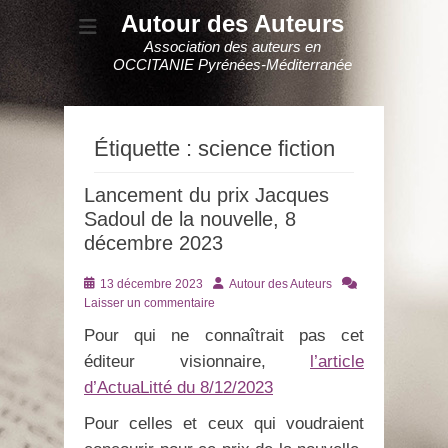
Autour des Auteurs
Association des auteurs en
OCCITANIE Pyrénées-Méditerranée
Étiquette :
science fiction
Lancement du prix Jacques
Sadoul de la nouvelle, 8
décembre 2023
Posté
Auteur
13 décembre 2023
Autour des Auteurs
le
Laisser un commentaire
Pour qui ne connaîtrait pas cet
éditeur visionnaire,
l’article
d’ActuaLitté du 8/12/2023
Pour celles et ceux qui voudraient