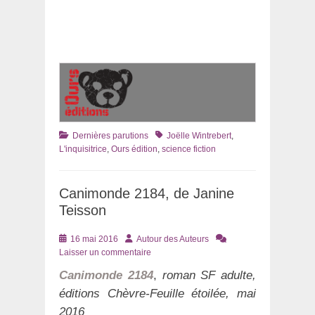
Catégories
Tags
Dernières parutions
Joëlle Wintrebert
,
L'inquisitrice
,
Ours édition
,
science fiction
Canimonde 2184, de Janine
Teisson
Posté
Auteur
16 mai 2016
Autour des Auteurs
le
Laisser un commentaire
Canimonde 2184
,
roman SF adulte,
éditions Chèvre-Feuille étoilée, mai
2016