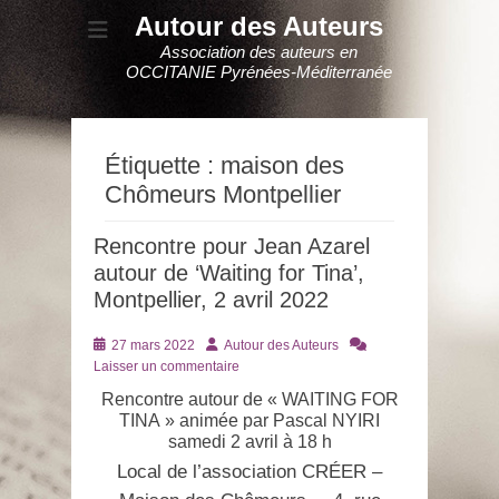
Autour des Auteurs
Association des auteurs en
OCCITANIE Pyrénées-Méditerranée
Étiquette :
maison des
Chômeurs Montpellier
Rencontre pour Jean Azarel
autour de ‘Waiting for Tina’,
Montpellier, 2 avril 2022
Posté
Auteur
27 mars 2022
Autour des Auteurs
le
Laisser un commentaire
Rencontre autour de « WAITING FOR
TINA » animée par Pascal NYIRI
samedi 2 avril à 18 h
Local de l’association CRÉER –