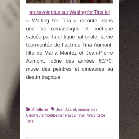
en savoir plus sur Waiting for Tina ici
« Waiting for Tina » raconte, dans
une bio romanesque et poétique
saluée par la critique nationale, la vie
tourmentée de l’actrice Tina Aumont,
fille de Maria Montez et Jean-Pierre
Aumont, icône des années 60/70,
muse des peintres et cinéastes au
destin tragique
Catégories
Tags
À l'affiche
Jean Azarel
,
maison des
Chômeurs Montpellier
,
Pascal Nyiri
,
Waiting for
Tina