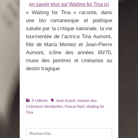
en savoir plus sur Waiting for Tina ici
« Waiting for Tina » raconte, dans
une bio romanesque et poétique
saluée par la critique nationale, la vie
tourmentée de l’actrice Tina Aumont,
fille de Maria Montez et Jean-Pierre
Aumont, icône des années 60/70,
muse des peintres et cinéastes au
destin tragique
Catégories
Tags
À l'affiche
Jean Azarel
,
maison des
Chômeurs Montpellier
,
Pascal Nyiri
,
Waiting for
Tina
Recherche
pour