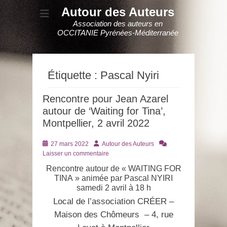
Autour des Auteurs
Association des auteurs en
OCCITANIE Pyrénées-Méditerranée
Étiquette :
Pascal Nyiri
Rencontre pour Jean Azarel
autour de ‘Waiting for Tina’,
Montpellier, 2 avril 2022
Posté
Auteur
27 mars 2022
Autour des Auteurs
le
Laisser un commentaire
Rencontre autour de « WAITING FOR
TINA » animée par Pascal NYIRI
samedi 2 avril à 18 h
Local de l’association CRÉER –
Maison des Chômeurs – 4, rue