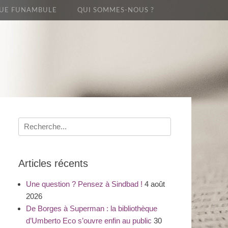
UE FUNAMBULE
QUI SOMMES-NOUS ?
Recherche
pour
:
Articles récents
Une question ? Pensez à Sindbad !
4 août
2026
De Borges à Superman : la bibliothèque
d’Umberto Eco s’ouvre enfin au public
30