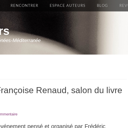
RENCONTRER
ESPACE AUTEURS
BLOG
REV
rs
énées-Méditerranée
rançoise Renaud, salon du livre
ommentaire
 événement pensé et organisé par Frédéric