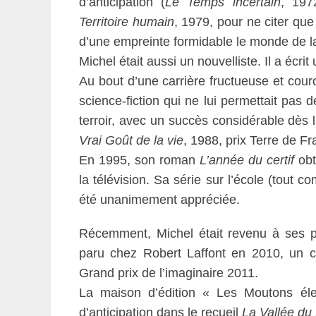
d’anticipation (
Le Temps incertain
, 19
Territoire humain
, 1979, pour ne citer qu
d’une empreinte formidable le monde de la
Michel était aussi un nouvelliste. Il a écr
Au bout d’une carrière fructueuse et couro
science-fiction qui ne lui permettait pas d
terroir, avec un succès considérable dès
Vrai Goût de la vie
, 1988, prix Terre de Fr
En 1995, son roman
L’année du certif
obt
la télévision. Sa série sur l’école (tout 
été unanimement appréciée.
Récemment, Michel était revenu à ses 
paru chez Robert Laffont en 2010, un c
Grand prix de l’imaginaire 2011.
La maison d’édition « Les Moutons éle
d’anticipation dans le recueil
La Vallée du