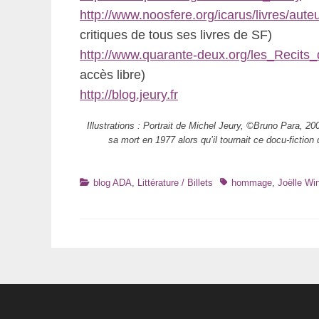
http://www.noosfere.org/icarus/livres/au
critiques de tous ses livres de SF)
http://www.quarante-deux.org/les_Recits_
accès libre)
http://blog.jeury.fr
Illustrations : Portrait de Michel Jeury, ©Bruno Para, 20
sa mort en 1977 alors qu’il tournait ce docu-fictio
Catégories
Tags
blog ADA
,
Littérature / Billets
hommage
,
Joëlle Win