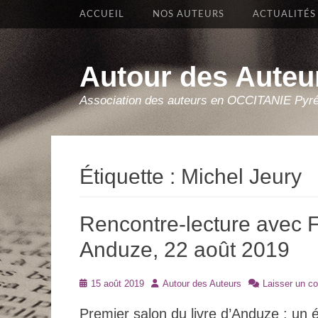
Premier Menu
Aller
ACCUEIL
NOS AUTEURS
ACTUALITÉS
au
contenu
Autour des Auteu
Association des auteurs en OCCITANIE Pyr
Étiquette :
Michel Jeury
Rencontre-lecture avec F
Anduze, 22 août 2019
Posté
Auteur
15 août 2019
Autour des Auteurs
Laisser un c
le
Premier salon du livre d’Anduze : un