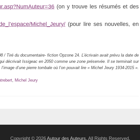
teur.asp?NumAuteur=36
(on y trouve les résumés et des
de_l’espace/Michel_Jeury/
(pour lire ses nouvelles, en
08 / Tiré du documentaire- fiction
Opzone 24
. L’écrivain avait prévu la date de
n qui décrivait Issigeac en 2050 comme une zone préservée. Il se terminait sur
l’image d’une pierre tombale où l’on pouvait lire « Michel Jeury 1934-2015 ».
trebert
,
Michel Jeury
Copyright © 2026
Autour des Auteurs
. All Rights Reserved.