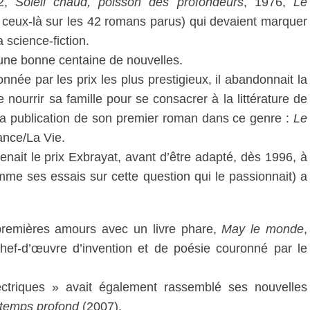
72,
Soleil chaud, poisson des profondeurs
, 1976,
Le
e ceux-là sur les 42 romans parus) qui devaient marquer
 science-fiction.
it une bonne centaine de nouvelles.
nnée par les prix les plus prestigieux, il abandonnait la
e nourrir sa famille pour se consacrer à la littérature de
 la publication de son premier roman dans ce genre :
Le
ance/La Vie.
enait le prix Exbrayat, avant d’être adapté, dès 1996, à
comme ses essais sur cette question qui le passionnait) a
premières amours avec un livre phare,
May le monde
,
hef-d’œuvre d’invention et de poésie couronné par le
ctriques » avait également rassemblé ses nouvelles
 temps profond
(2007).