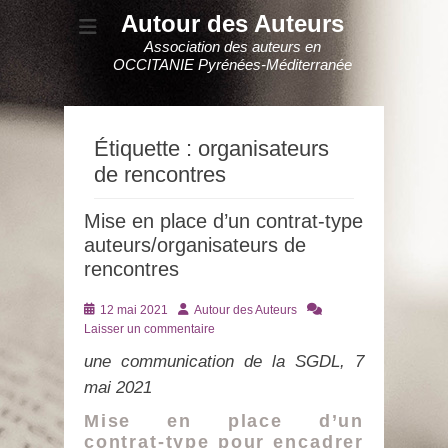
Autour des Auteurs
Association des auteurs en
OCCITANIE Pyrénées-Méditerranée
Étiquette :
organisateurs
de rencontres
Mise en place d’un contrat-type
auteurs/organisateurs de
rencontres
Posté
Auteur
12 mai 2021
Autour des Auteurs
le
Laisser un commentaire
une communication de la SGDL, 7
mai 2021
Mise en place d’un
contrat-type pour encadrer