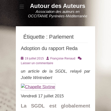
Autour des Auteurs
Association des auteurs en
OCCITANIE Pyrénées-Méditerranée
Étiquette :
Parlement
Adoption du rapport Reda
Posté
Auteur
19 juillet 2015
Françoise Renaud
le
Laisser un commentaire
un article de la SGDL, relayé par
Joëlle Wintrebert
Vendredi 17 juillet 2015
La SGDL est globalement