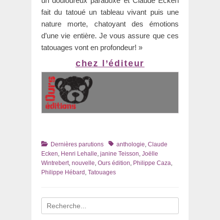
un douloureux paradoxe et Claude Ecken
fait du tatoué un tableau vivant puis une
nature morte, chatoyant des émotions
d’une vie entière. Je vous assure que ces
tatouages vont en profondeur! »
chez l’éditeur
Catégories
Tags
Dernières parutions
anthologie
,
Claude
Ecken
,
Henri Lehalle
,
janine Teisson
,
Joëlle
Wintrebert
,
nouvelle
,
Ours édition
,
Philippe Caza
,
Philippe Hébard
,
Tatouages
Recherche
pour