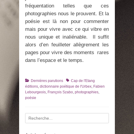
fréquentation telles que ces
photographies nous le prouvent. Et la
poésie est là non pour commenter
mais pour vivre avec ce qui vibre en
nous unique et inaliénable. Il suffit
alors d’en feuilleter allègrement les
pages pour vivre des moments rares
dans l’espace et le temps.
Catégories
Tags
Dernières parutions
Cap de l'Etang
éditions
,
dictionnaire poétique de l'Urbex
,
Fabien
Lebourgeois
,
François Szabo
,
photographies
,
poésie
Recherche
pour
: