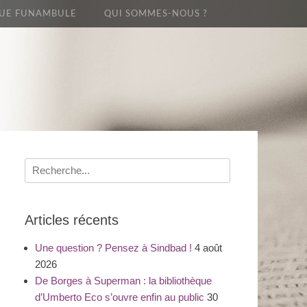
UE FUNAMBULE
QUI SOMMES-NOUS ?
Recherche
pour
:
Articles récents
Une question ? Pensez à Sindbad !
4 août
2026
De Borges à Superman : la bibliothèque
d’Umberto Eco s’ouvre enfin au public
30