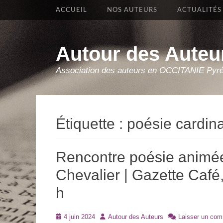
Premier Menu
Aller
ACCUEIL
NOS AUTEURS
ACTUALITÉS
au
contenu
Autour des Auteu
Association des auteurs en OCCITANIE Pyr
Étiquette :
poésie cardin
Rencontre poésie animé
Chevalier | Gazette Café,
h
Posté
Auteur
4 juin 2024
Autour des Auteurs
Laisser un com