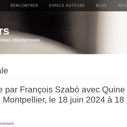
RENCONTRER
ESPACE AUTEURS
BLOG
REV
rs
énées-Méditerranée
ale
e par François Szabó avec Quine
 Montpellier, le 18 juin 2024 à 18
mentaire