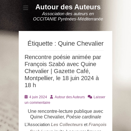
Autour des Auteurs
Association des auteurs en
OCCITANIE Pyrénées-Méditerranée
Étiquette :
Quine Chevalier
Rencontre poésie animée par
François Szabó avec Quine
Chevalier | Gazette Café,
Montpellier, le 18 juin 2024 à
18 h
Posté
Auteur
4 juin 2024
Autour des Auteurs
Laisser
le
un commentaire
Une rencontre-lecture publique avec
Quine Chevalier,
Poésie cardinale
L’Association
Les Collecteurs
et
François