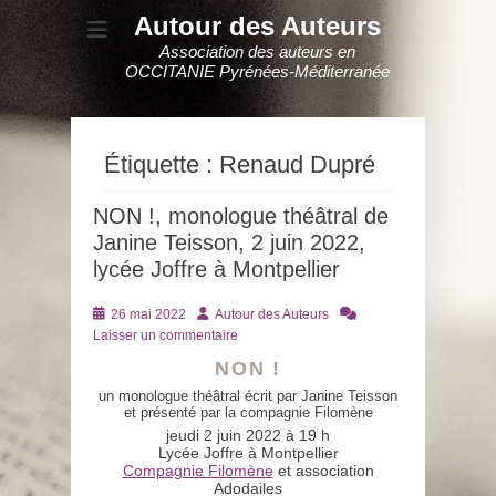
Autour des Auteurs
Association des auteurs en
OCCITANIE Pyrénées-Méditerranée
Étiquette :
Renaud Dupré
NON !, monologue théâtral de
Janine Teisson, 2 juin 2022,
lycée Joffre à Montpellier
Posté
Auteur
26 mai 2022
Autour des Auteurs
le
Laisser un commentaire
NON !
un monologue théâtral écrit par Janine Teisson
et présenté par la compagnie Filomène
jeudi 2 juin 2022 à 19 h
Lycée Joffre à Montpellier
Compagnie Filomène
et association
Adodailes