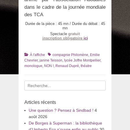
dans le cadre de la journée mondiale
des TCA
Durée de la pièce : 45 mn / Durée du débat : 45
mn
Spectacle
gratuit
inscription obligatoire
ici
Catégories
Tags
À l'affiche
compagnie Philomène
,
Emilie
Chevrier
,
janine Teisson
,
lycée Joffre Montpellier
,
monologue
,
NON !
,
Renaud Dupré
,
théatre
Recherche
pour
:
Articles récents
Une question ? Pensez à Sindbad !
4
août 2026
De Borges à Superman : la bibliothèque
d’Umberto Eco s’ouvre enfin au public
30