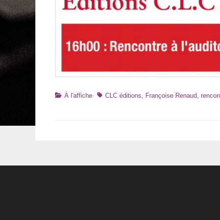
Catégories
Tags
À l'affiche
CLC éditions
,
Françoise Renaud
,
rencon