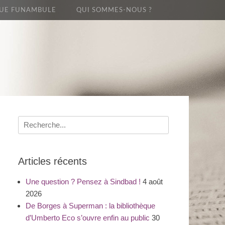
UE FUNAMBULE
QUI SOMMES-NOUS ?
Recherche
pour
:
Articles récents
Une question ? Pensez à Sindbad !
4 août
2026
De Borges à Superman : la bibliothèque
d’Umberto Eco s’ouvre enfin au public
30