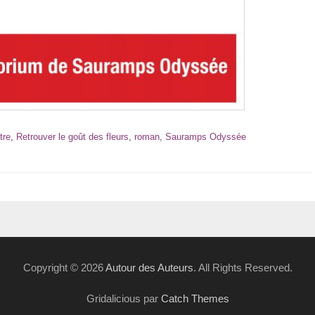
tre
,
Retrouver le goût des fleurs
,
roman
,
Sauramps Odyssée
Copyright © 2026
Autour des Auteurs
. All Rights Reserved.
Gridalicious par
Catch Themes