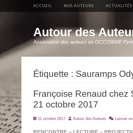
Premier Menu
Aller
ACCUEIL
NOS AUTEURS
ACTUALITÉS
au
contenu
Autour des Auteu
Association des auteurs en OCCITANIE Pyr
Étiquette :
Sauramps Od
Françoise Renaud chez 
21 octobre 2017
Posté
Auteur
11 octobre 2017
Autour des Auteurs
Laisser u
le
RENCONTRE – LECTURE – PROJECTI