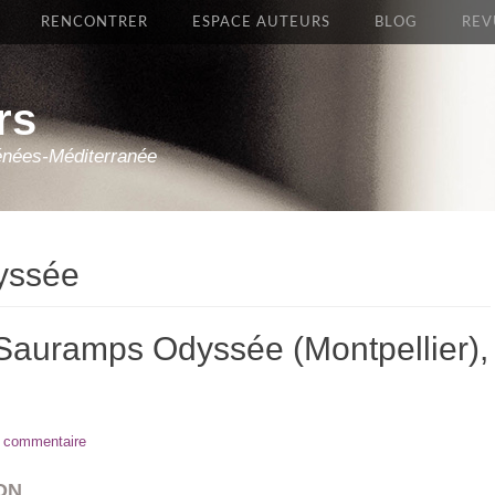
RENCONTRER
ESPACE AUTEURS
BLOG
REV
rs
énées-Méditerranée
yssée
Sauramps Odyssée (Montpellier),
n commentaire
ON