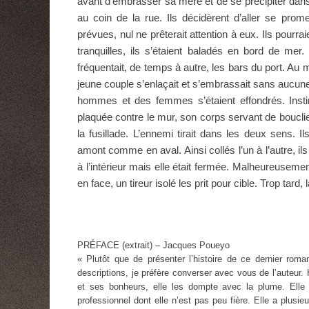
avant d’embrasser sa mère et de se précipiter dans le
au coin de la rue. Ils décidèrent d’aller se prom
prévues, nul ne prêterait attention à eux. Ils pourra
tranquilles, ils s’étaient baladés en bord de mer
fréquentait, de temps à autre, les bars du port. Au 
jeune couple s’enlaçait et s’embrassait sans aucune 
hommes et des femmes s’étaient effondrés. Instin
plaquée contre le mur, son corps servant de bouclier. 
la fusillade. L’ennemi tirait dans les deux sens.
amont comme en aval. Ainsi collés l’un à l’autre, il
à l’intérieur mais elle était fermée. Malheureusemen
en face, un tireur isolé les prit pour cible. Trop tard,
PRÉFACE (extrait) – Jacques Poueyo
« Plutôt que de présenter l’histoire de ce dernier roma
descriptions, je préfère converser avec vous de l’auteur. 
et ses bonheurs, elle les dompte avec la plume. Elle a 
professionnel dont elle n’est pas peu fière. Elle a plus