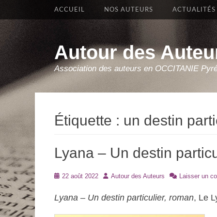
Premier Menu
Aller
ACCUEIL
NOS AUTEURS
ACTUALITÉS
au
contenu
Autour des Auteu
Association des auteurs en OCCITANIE Pyr
Étiquette :
un destin parti
Lyana – Un destin partic
Posté
Auteur
22 août 2022
Autour des Auteurs
Laisser un c
le
Lyana – Un destin particulier, roman
, Le L