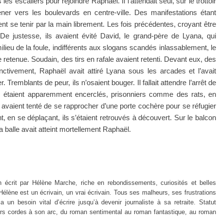
s escaliers pour rejoindre Raphaël. Il l’attendait seul, sur le trottoir
ener vers les boulevards en centre-ville. Des manifestations étant
ient se tenir par la main librement. Les fois précédentes, croyant être
. De justesse, ils avaient évité David, le grand-père de Lyana, qui
milieu de la foule, indifférents aux slogans scandés inlassablement, le
retenue. Soudain, des tirs en rafale avaient retenti. Devant eux, des
ctivement, Raphaël avait attiré Lyana sous les arcades et l’avait
Tremblants de peur, ils n’osaient bouger. Il fallait attendre l’arrêt de
 Ils étaient apparemment encerclés, prisonniers comme des rats, en
s avaient tenté de se rapprocher d’une porte cochère pour se réfugier
t, en se déplaçant, ils s’étaient retrouvés à découvert. Sur le balcon
 la balle avait atteint mortellement Raphaël.
n écrit par Hélène Marche, riche en rebondissements, curiosités et belles
Hélène est un écrivain, un vrai écrivain. Tous ses malheurs, ses frustrations
un besoin vital d’écrire jusqu’à devenir journaliste à sa retraite. Statut
ieurs cordes à son arc, du roman sentimental au roman fantastique, au roman