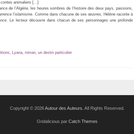
 contes animaliers […]
nce de l’Algérie, les heures sombres de l’histoire des deux pays, passions,
currence l’islamisme. Comme dans chacune de ses œuvres, Hélène raconte à
nfance. Le lecteur découvre dans chacun de ses personnages une profonde
itions
,
Lyana
,
roman
,
un destin particulier
Copyright © 2026
Autour des Auteurs
. All Rights Reserved.
Gridalicious par
Catch Themes