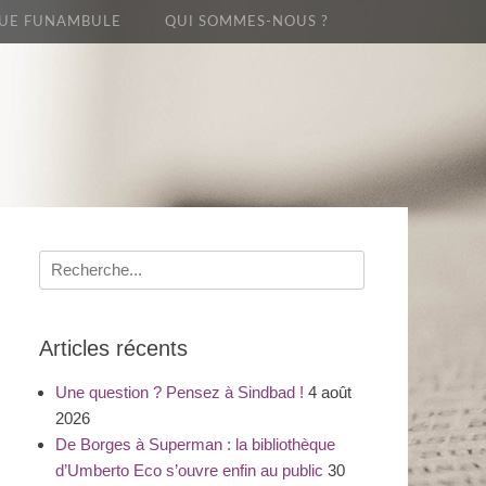
UE FUNAMBULE
QUI SOMMES-NOUS ?
Recherche
pour
:
Articles récents
Une question ? Pensez à Sindbad !
4 août
2026
De Borges à Superman : la bibliothèque
d’Umberto Eco s’ouvre enfin au public
30