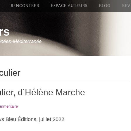
RENCONTRER
ESPACE AUTEURS
BLOG
REV
rs
énées-Méditerranée
culier
ulier, d’Hélène Marche
ommentaire
ys Bleu Éditions, juillet 2022