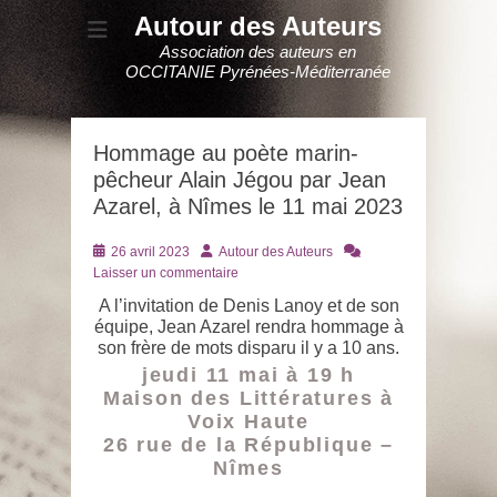
Autour des Auteurs
Association des auteurs en
OCCITANIE Pyrénées-Méditerranée
Hommage au poète marin-
pêcheur Alain Jégou par Jean
Azarel, à Nîmes le 11 mai 2023
Posté
Auteur
26 avril 2023
Autour des Auteurs
le
Laisser un commentaire
A l’invitation de Denis Lanoy et de son
équipe, Jean Azarel rendra hommage à
son frère de mots disparu il y a 10 ans.
jeudi 11 mai à 19 h
Maison des Littératures à
Voix Haute
26 rue de la République –
Nîmes