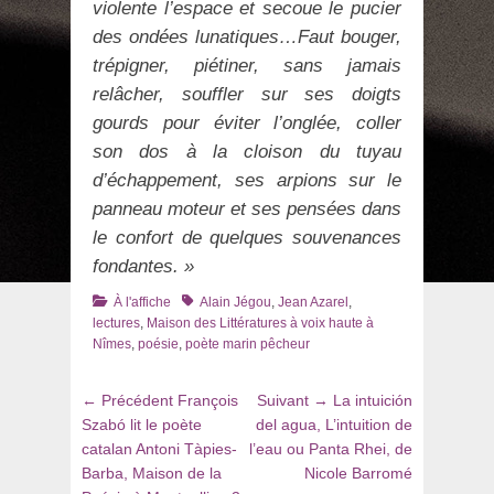
violente l’espace et secoue le pucier
des ondées lunatiques…Faut bouger,
trépigner, piétiner, sans jamais
relâcher, souffler sur ses doigts
gourds pour éviter l’onglée, coller
son dos à la cloison du tuyau
d’échappement, ses arpions sur le
panneau moteur et ses pensées dans
le confort de quelques souvenances
fondantes. »
Catégories
Tags
À l'affiche
Alain Jégou
,
Jean Azarel
,
lectures
,
Maison des Littératures à voix haute à
Nîmes
,
poésie
,
poète marin pêcheur
Navigation
Article
Article
← Précédent
François
Suivant →
La intuición
de
précédent
suivant
Szabó lit le poète
del agua, L’intuition de
:
:
catalan Antoni Tàpies-
l’eau ou Panta Rhei, de
l’article
Barba, Maison de la
Nicole Barromé