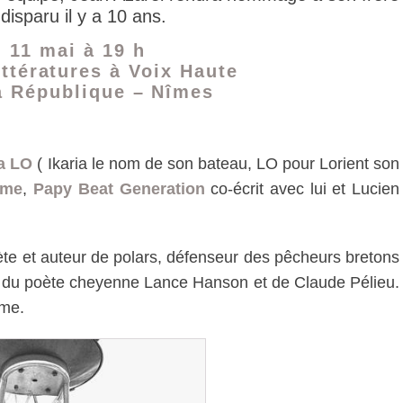
disparu il y a 10 ans.
i 11 mai à 19 h
ttératures à Voix Haute
la République – Nîmes
ia LO
( Ikaria le nom de son bateau, LO pour Lorient son
ume
,
Papy Beat Generation
co-écrit avec lui et Lucien
ète et auteur de polars, défenseur des pêcheurs bretons
mi du poète cheyenne Lance Hanson et de Claude Pélieu.
ume.