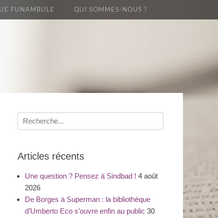
UE FUNAMBULE
QUI SOMMES-NOUS ?
Recherche
pour
:
Articles récents
Une question ? Pensez à Sindbad !
4 août
2026
De Borges à Superman : la bibliothèque
d’Umberto Eco s’ouvre enfin au public
30