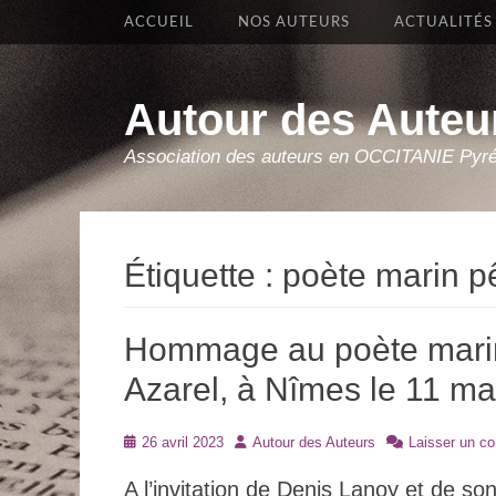
Premier Menu
Aller
ACCUEIL
NOS AUTEURS
ACTUALITÉS
au
contenu
Autour des Auteu
Association des auteurs en OCCITANIE Pyr
Étiquette :
poète marin p
Hommage au poète marin
Azarel, à Nîmes le 11 ma
Posté
Auteur
26 avril 2023
Autour des Auteurs
Laisser un c
le
A l’invitation de Denis Lanoy et de s