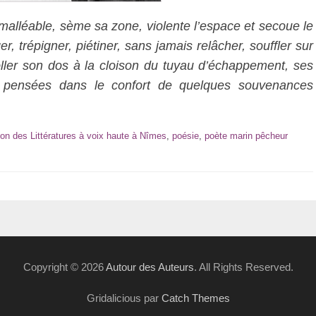
malléable, sème sa zone, violente l’espace et secoue le
 trépigner, piétiner, sans jamais relâcher, souffler sur
coller son dos à la cloison du tuyau d’échappement, ses
 pensées dans le confort de quelques souvenances
on des Littératures à voix haute à Nîmes
,
poésie
,
poète marin pêcheur
Copyright © 2026
Autour des Auteurs
. All Rights Reserved.
Gridalicious par
Catch Themes