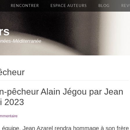
RENCONTRER
ESPACE AUTEURS
BLOG
REV
rs
énées-Méditerranée
êcheur
-pêcheur Alain Jégou par Jean
i 2023
ommentaire
on équipe, Jean Azarel rendra hommage à son frère