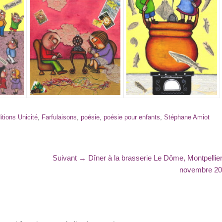
itions Unicité
,
Farfulaisons
,
poésie
,
poésie pour enfants
,
Stéphane Amiot
Article
Suivant →
Dîner à la brasserie Le Dôme, Montpellier
suivant
novembre 2
: