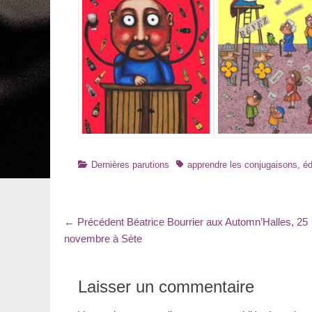
Catégories
Tags
Dernières parutions
apprendre les conjugaisons
,
éd
Navigation
Article
← Précédent
Béatrice Bourrier aux Automn’Halles, 25
précédent
novembre à Sète
de
:
l’article
Laisser un commentaire