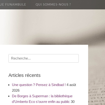
UE FUNAMBULE
QUI SOMMES-NOUS ?
Recherche
pour
:
Articles récents
Une question ? Pensez à Sindbad !
4 août
2026
De Borges à Superman : la bibliothèque
d’Umberto Eco s’ouvre enfin au public
30