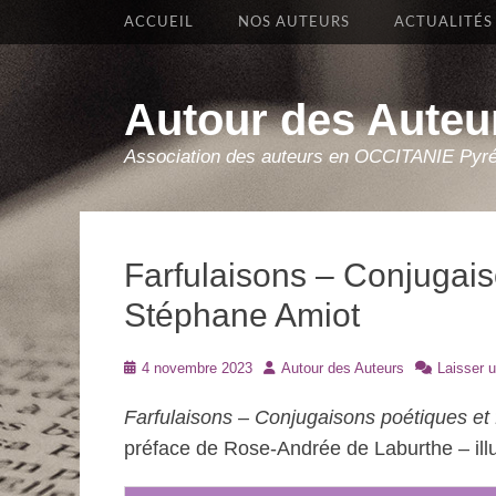
Premier Menu
Aller
ACCUEIL
NOS AUTEURS
ACTUALITÉS
au
contenu
Autour des Auteu
Association des auteurs en OCCITANIE Pyr
Farfulaisons – Conjugais
Stéphane Amiot
Posté
Auteur
4 novembre 2023
Autour des Auteurs
Laisser 
le
Farfulaisons – Conjugaisons poétiques et 
préface de Rose-Andrée de Laburthe – illu