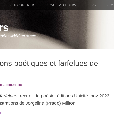
RENCONTRER
ESPACE AUTEURS
BLOG
REV
rs
énées-Méditerranée
ons poétiques et farfelues de
un commentaire
farfelues
, recueil de poésie, éditions Unicité, nov 2023
strations de Jorgelina (Prado) Militon