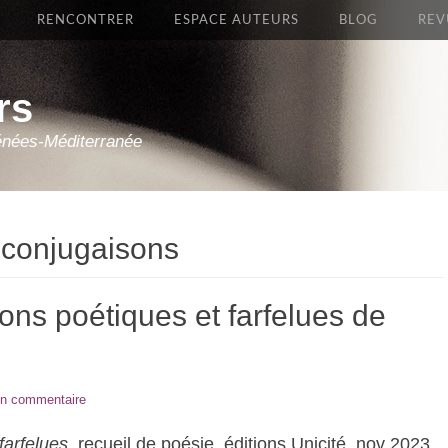
RENCONTRER
ESPACE AUTEURS
BLOG
REV
rs
énées-Méditerranée
 conjugaisons
ons poétiques et farfelues de
un commentaire
farfelues
, recueil de poésie, éditions Unicité, nov 2023