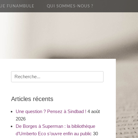
UE FUNAMBULE
QUI SOMMES-NOUS ?
Recherche
pour
:
Articles récents
Une question ? Pensez à Sindbad !
4 août
2026
De Borges à Superman : la bibliothèque
d’Umberto Eco s’ouvre enfin au public
30