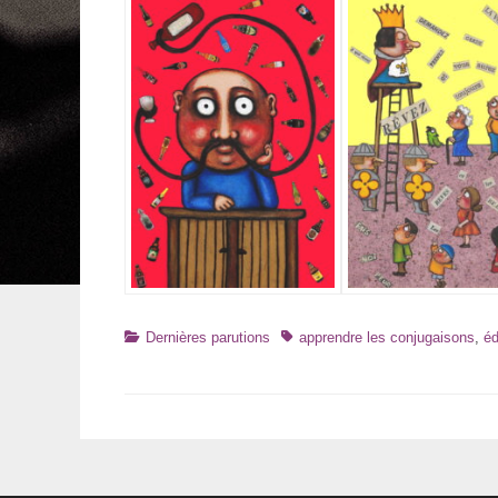
Catégories
Tags
Dernières parutions
apprendre les conjugaisons
,
éd