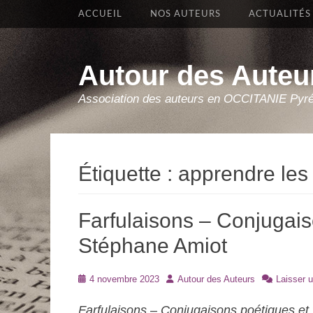
Premier Menu
Aller
ACCUEIL
NOS AUTEURS
ACTUALITÉS
au
contenu
Autour des Auteu
Association des auteurs en OCCITANIE Pyr
Étiquette :
apprendre les
Farfulaisons – Conjugais
Stéphane Amiot
Posté
Auteur
4 novembre 2023
Autour des Auteurs
Laisser 
le
Farfulaisons – Conjugaisons poétiques et 