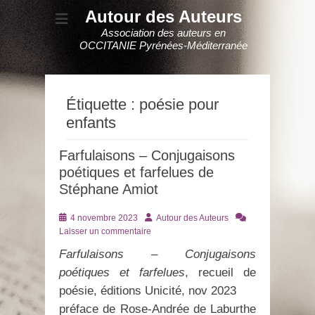
Autour des Auteurs
Association des auteurs en
OCCITANIE Pyrénées-Méditerranée
Étiquette :
poésie pour
enfants
Farfulaisons – Conjugaisons
poétiques et farfelues de
Stéphane Amiot
Posté
Auteur
4 novembre 2023
Autour des Auteurs
le
Laisser un commentaire
Farfulaisons – Conjugaisons
poétiques et farfelues
, recueil de
poésie, éditions Unicité, nov 2023
préface de Rose-Andrée de Laburthe