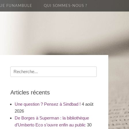
UE FUNAMBULE
QUI SOMMES-NOUS ?
Recherche
pour
:
Articles récents
Une question ? Pensez à Sindbad !
4 août
2026
De Borges à Superman : la bibliothèque
d’Umberto Eco s’ouvre enfin au public
30