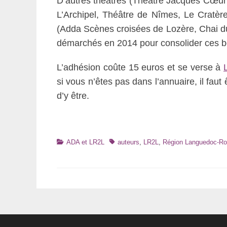
D’autres théâtres (Théâtre Jacques Cœur 
L’Archipel, Théâtre de Nîmes, Le Cratère
(Adda Scènes croisées de Lozère, Chai du
démarchés en 2014 pour consolider ces bé
L’adhésion coûte 15 euros et se verse à
si vous n’êtes pas dans l’annuaire, il faut ê
d’y être.
Catégories
Tags
ADA et LR2L
auteurs
,
LR2L
,
Région Languedoc-Rou