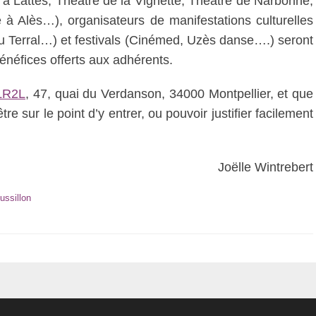
à Lattes, Théâtre de la Vignette, Théâtre de Narbonne,
 à Alès…), organisateurs de manifestations culturelles
 Terral…) et festivals (Cinémed, Uzès danse….) seront
néfices offerts aux adhérents.
LR2L
, 47, quai du Verdanson, 34000 Montpellier, et que
tre sur le point d’y entrer, ou pouvoir justifier facilement
Joëlle Wintrebert
ssillon