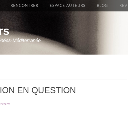
RENCONTRER
ESPACE AUTEURS
BLOG
REV
rs
énées-Méditerranée
TION EN QUESTION
ntaire