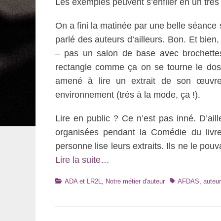
Les exemples peuvent s’enfiler en un très l
On a fini la matinée par une belle séance s
parlé des auteurs d’ailleurs. Bon. Et bien
– pas un salon de base avec brochettes
rectangle comme ça on se tourne le dos –
amené à lire un extrait de son œuvre,
environnement (très à la mode, ça !).
Lire en public ? Ce n’est pas inné. D’ail
organisées pendant la Comédie du livr
personne lise leurs extraits. Ils ne le po
Lire la suite…
Catégories
Tags
ADA et LR2L
,
Notre métier d'auteur
AFDAS
,
auteu