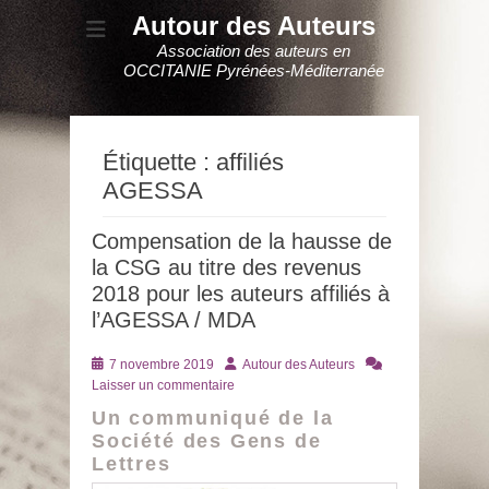
Autour des Auteurs
Association des auteurs en
OCCITANIE Pyrénées-Méditerranée
Étiquette :
affiliés
AGESSA
Compensation de la hausse de
la CSG au titre des revenus
2018 pour les auteurs affiliés à
l’AGESSA / MDA
Posté
Auteur
7 novembre 2019
Autour des Auteurs
le
Laisser un commentaire
Un communiqué de la
Société des Gens de
Lettres