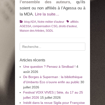
l’ensemble des auteurs
, qu’ils
soient ou non affiliés à l’Agessa ou à
la MDA.
Lire la suite…
Catégories
Tags
blog ADA
,
Notre métier d'auteur
affiliés
AGESSA
,
compensation CSG
,
droits d'auteur
,
Maison des Artistes
,
SGDL
Recherche
pour
:
Articles récents
Une question ? Pensez à Sindbad !
4
août 2026
De Borges à Superman : la bibliothèque
d’Umberto Eco s’ouvre enfin au public
30
juillet 2026
Festival VOIX VIVES | Sète, du 17 au 25
juillet 2026
15 juillet 2026
Inédit dans la revue Sigila pour Françoise