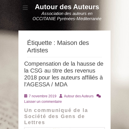
Autour des Auteurs
Association des auteurs en
OCCITANIE Pyrénées-Méditerranée
Étiquette :
Maison des
Artistes
Compensation de la hausse de
la CSG au titre des revenus
2018 pour les auteurs affiliés à
l’AGESSA / MDA
Posté
Auteur
7 novembre 2019
Autour des Auteurs
le
Laisser un commentaire
Un communiqué de la
Société des Gens de
Lettres