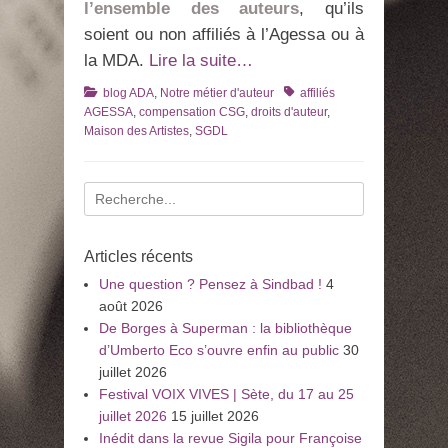
l’ensemble des auteurs
, qu’ils
soient ou non affiliés à l’Agessa ou à
la MDA.
Lire la suite…
Catégories
Tags
blog ADA
,
Notre métier d'auteur
affiliés
AGESSA
,
compensation CSG
,
droits d'auteur
,
Maison des Artistes
,
SGDL
Recherche
pour
:
Articles récents
Une question ? Pensez à Sindbad !
4
août 2026
De Borges à Superman : la bibliothèque
d’Umberto Eco s’ouvre enfin au public
30
juillet 2026
Festival VOIX VIVES | Sète, du 17 au 25
juillet 2026
15 juillet 2026
Inédit dans la revue Sigila pour Françoise