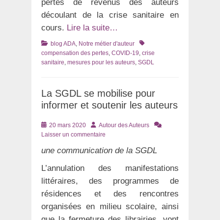
pertes de revenus des auteurs
découlant de la crise sanitaire en
cours.
Lire la suite…
Catégories
Tags
blog ADA
,
Notre métier d'auteur
compensation des pertes
,
COVID-19
,
crise
sanitaire
,
mesures pour les auteurs
,
SGDL
La SGDL se mobilise pour
informer et soutenir les auteurs
Posté
Auteur
20 mars 2020
Autour des Auteurs
le
Laisser un commentaire
une communication de la SGDL
L’annulation des manifestations
littéraires, des programmes de
résidences et des rencontres
organisées en milieu scolaire, ainsi
que la fermeture des librairies, vont