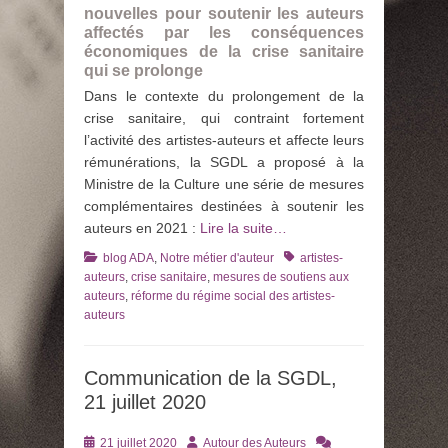
nouvelles pour soutenir
les auteurs
affectés par les conséquences
économiques
de la crise sanitaire
qui se prolonge
Dans le contexte du prolongement de la
crise sanitaire, qui contraint fortement
l’activité des artistes-auteurs et affecte leurs
rémunérations, la SGDL a proposé à la
Ministre de la Culture une série de mesures
complémentaires destinées à soutenir les
auteurs en 2021 :
Lire la suite…
Catégories
Tags
blog ADA
,
Notre métier d'auteur
artistes-
auteurs
,
crise sanitaire
,
mesures de soutiens aux
auteurs
,
réforme du régime social des artistes-
auteurs
Communication de la SGDL,
21 juillet 2020
Posté
Auteur
21 juillet 2020
Autour des Auteurs