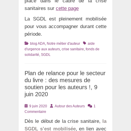
place dans le cadre de la crise
sanitaires sur
cette page
La SGDL est pleinement mobilisée
pour vous accompagner durant cette
période.
Catégories
Tags
blog ADA
,
Notre métier d'auteur
aide
d'urgence aux auteurs
,
crise sanitaire
,
fonds de
solidarité
,
SGDL
Plan de relance pour le secteur
du livre : des mesures de
soutien pour les auteurs !, 9
juin 2020
Posté
Auteur
9 juin 2020
Autour des Auteurs
1
le
Commentaire
Dès le début de la crise sanitaire,
la
SGDL s’est mobilisée
, en lien avec