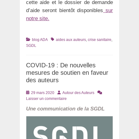
cette aide et le dossier de demande
d’aide seront bientôt disponibles
sur
notre site.
Catégories
Tags
blog ADA
aides aux auteurs
,
crise sanitaire
,
SGDL
COVID-19 : De nouvelles
mesures de soutien en faveur
des auteurs
Posté
Auteur
29 mars 2020
Autour des Auteurs
le
Laisser un commentaire
Une communication de la SGDL