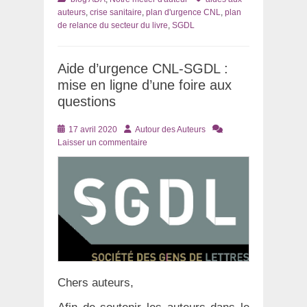
auteurs
,
crise sanitaire
,
plan d'urgence CNL
,
plan
de relance du secteur du livre
,
SGDL
Aide d’urgence CNL-SGDL :
mise en ligne d’une foire aux
questions
Posté
Auteur
17 avril 2020
Autour des Auteurs
le
Laisser un commentaire
Chers auteurs,