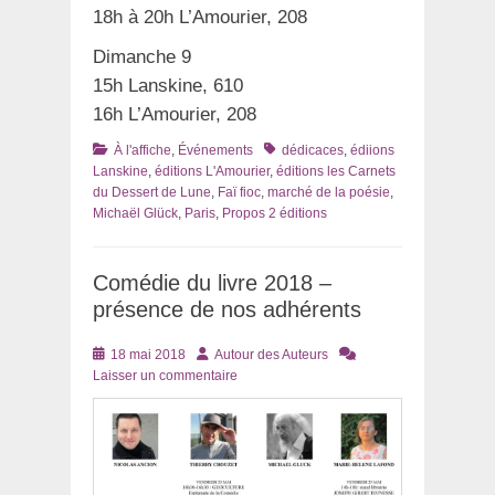
18h à 20h L’Amourier, 208
Dimanche 9
15h Lanskine, 610
16h L’Amourier, 208
Catégories
Tags
À l'affiche
,
Événements
dédicaces
,
édiions
Lanskine
,
éditions L'Amourier
,
éditions les Carnets
du Dessert de Lune
,
Faï fioc
,
marché de la poésie
,
Michaël Glück
,
Paris
,
Propos 2 éditions
Comédie du livre 2018 –
présence de nos adhérents
Posté
Auteur
18 mai 2018
Autour des Auteurs
le
Laisser un commentaire