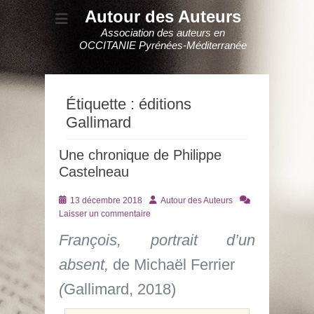
Autour des Auteurs
Association des auteurs en
OCCITANIE Pyrénées-Méditerranée
Étiquette :
éditions
Gallimard
Une chronique de Philippe
Castelneau
Posté
Auteur
13 décembre 2018
Autour des Auteurs
le
Laisser un commentaire
François, portrait d’un
absent,
de Michaël Ferrier
(
Gallimard, 2018)