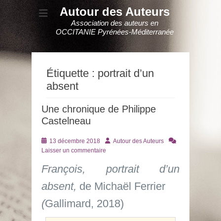
Autour des Auteurs
Association des auteurs en
OCCITANIE Pyrénées-Méditerranée
Étiquette :
portrait d’un
absent
Une chronique de Philippe
Castelneau
Posté
Auteur
13 décembre 2018
Autour des Auteurs
le
Laisser un commentaire
François, portrait d’un
absent,
de Michaël Ferrier
(
Gallimard, 2018)