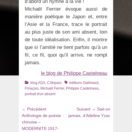
d’abord un hymne à la vie !
Michaël Ferrier évoque aussi de
manière poétique le Japon et, entre
l’Asie et la France, trace le portrait
au plus juste de son ami absent, loin
de toute idéalisation. Enfin, il montre
que si l’amitié ne tient parfois qu’à un
fil, ce fil, quoi qu’il arrive, ne rompt
jamais.
le blog de Philippe Castelneau
Catégories
Tags
blog ADA
,
Critiques
éditions Gallimard
,
Frnaçois
,
Michaël Ferrier
,
Philippe Castelneau
,
portrait d'un absent
Navigation
Article
Article
← Précédent
Suivant →
Sait-on
de
précédent
suivant
Anthologie de poésie
jamais, d’Adeline Yzac
:
:
chinoise –
l’article
MODERNITE 1917-