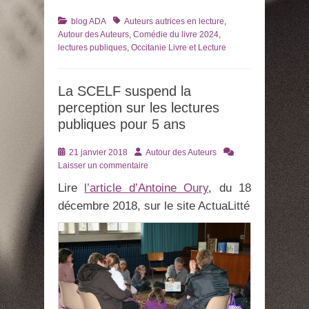
Catégories
Tags
blog ADA
Auteurs autrices en lecture
,
Autour des Auteurs
,
Comédie du livre 2024
,
lectures publiques
,
Occitanie Livre et Lecture
La SCELF suspend la
perception sur les lectures
publiques pour 5 ans
Posté
Auteur
21 janvier 2018
Autour des Auteurs
le
Laisser un commentaire
Lire
l’article d’Antoine Oury
, du 18
décembre 2018, sur le site ActuaLitté