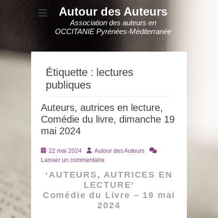
Autour des Auteurs
Association des auteurs en
OCCITANIE Pyrénées-Méditerranée
Étiquette :
lectures
publiques
Auteurs, autrices en lecture,
Comédie du livre, dimanche 19
mai 2024
Posté
Auteur
22 mai 2024
Autour des Auteurs
le
Laisser un commentaire
‘AUTEURS, AUTRICES EN
LECTURE’
Comédie du Livre – 19 mai
2024