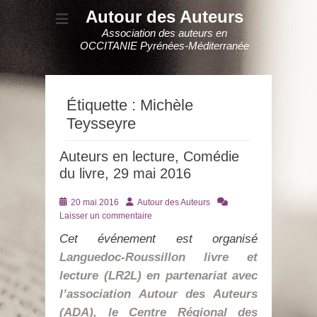
Autour des Auteurs
Association des auteurs en
OCCITANIE Pyrénées-Méditerranée
Étiquette :
Michèle
Teysseyre
Auteurs en lecture, Comédie
du livre, 29 mai 2016
Posté
Auteur
20 mai 2016
Autour des Auteurs
le
Laisser un commentaire
Cet événement est organisé
Languedoc-Roussillon livre et
lecture (LR2L) en partenariat avec
l’association Autour des Auteurs
(ADA), le Centre Régional des