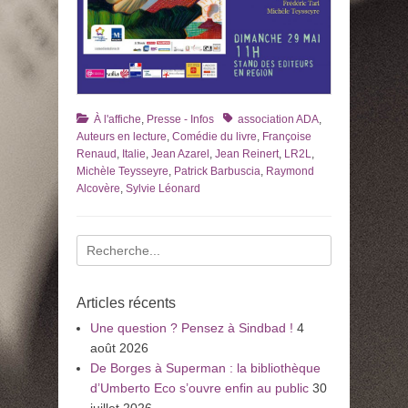
Catégories
Tags
À l'affiche
,
Presse - Infos
association ADA
,
Auteurs en lecture
,
Comédie du livre
,
Françoise
Renaud
,
Italie
,
Jean Azarel
,
Jean Reinert
,
LR2L
,
Michèle Teysseyre
,
Patrick Barbuscia
,
Raymond
Alcovère
,
Sylvie Léonard
Recherche
pour
:
Articles récents
Une question ? Pensez à Sindbad !
4
août 2026
De Borges à Superman : la bibliothèque
d’Umberto Eco s’ouvre enfin au public
30
juillet 2026