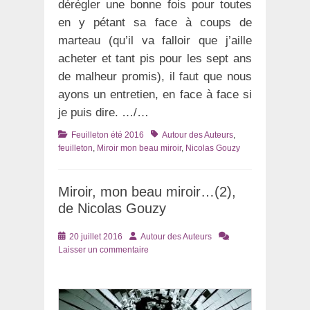
dérégler une bonne fois pour toutes
en y pétant sa face à coups de
marteau (qu’il va falloir que j’aille
acheter et tant pis pour les sept ans
de malheur promis), il faut que nous
ayons un entretien, en face à face si
je puis dire. …/…
Catégories
Tags
Feuilleton été 2016
Autour des Auteurs
,
feuilleton
,
Miroir mon beau miroir
,
Nicolas Gouzy
Miroir, mon beau miroir…(2),
de Nicolas Gouzy
Posté
Auteur
20 juillet 2016
Autour des Auteurs
le
Laisser un commentaire