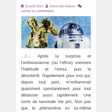
Posté
Auteur
10 août 2016
Autour des Auteurs
le
Laisser un commentaire
…/… Après la surprise et
l’enthousiasme (ou l’effroi) viennent
l’habitude et l’ennui, puis le
désintérêt. Rapidement pour moi qui,
depuis tout petit, m’enflammait
quasiment spontanément pour tout
délaisser aussi rapidement. Une
sorte de lassitude me prit. Non pas
que le phénomène en lui-même