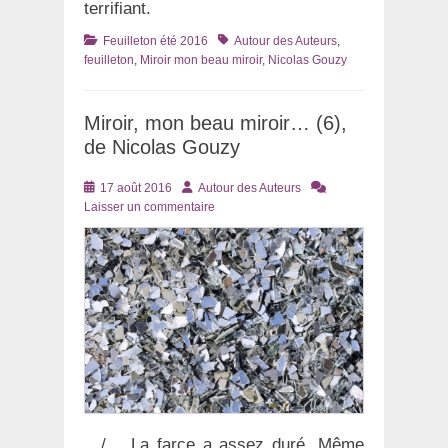
terrifiant.
Catégories
Tags
Feuilleton été 2016
Autour des Auteurs
,
feuilleton
,
Miroir mon beau miroir
,
Nicolas Gouzy
Miroir, mon beau miroir… (6),
de Nicolas Gouzy
Posté
Auteur
17 août 2016
Autour des Auteurs
le
Laisser un commentaire
…/… La farce a assez duré. Même