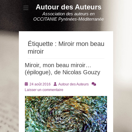
Autour des Auteurs
Association des auteurs en
OCCITANIE Pyrénées-Méditerranée
Étiquette :
Miroir mon beau
miroir
Miroir, mon beau miroir…
(épilogue), de Nicolas Gouzy
Posté
Auteur
24 août 2016
Autour des Auteurs
le
Laisser un commentaire