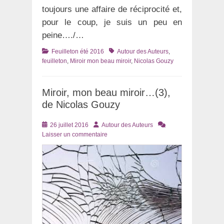
toujours une affaire de réciprocité et,
pour le coup, je suis un peu en
peine…./…
Catégories
Tags
Feuilleton été 2016
Autour des Auteurs
,
feuilleton
,
Miroir mon beau miroir
,
Nicolas Gouzy
Miroir, mon beau miroir…(3),
de Nicolas Gouzy
Posté
Auteur
26 juillet 2016
Autour des Auteurs
le
Laisser un commentaire