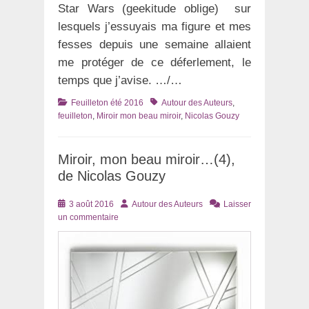
Star Wars (geekitude oblige) sur
lesquels j’essuyais ma figure et mes
fesses depuis une semaine allaient
me protéger de ce déferlement, le
temps que j’avise. …/…
Catégories
Tags
Feuilleton été 2016
Autour des Auteurs
,
feuilleton
,
Miroir mon beau miroir
,
Nicolas Gouzy
Miroir, mon beau miroir…(4),
de Nicolas Gouzy
Posté
Auteur
3 août 2016
Autour des Auteurs
Laisser
le
un commentaire