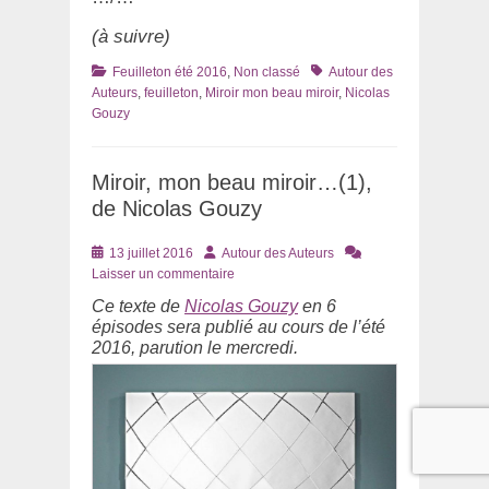
(à suivre)
Catégories
Tags
Feuilleton été 2016
,
Non classé
Autour des
Auteurs
,
feuilleton
,
Miroir mon beau miroir
,
Nicolas
Gouzy
Miroir, mon beau miroir…(1),
de Nicolas Gouzy
Posté
Auteur
13 juillet 2016
Autour des Auteurs
le
Laisser un commentaire
Ce texte de
Nicolas Gouzy
en 6
épisodes sera publié au cours de l’été
2016, parution le mercredi.