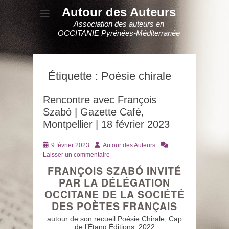
Autour des Auteurs
Association des auteurs en
OCCITANIE Pyrénées-Méditerranée
Étiquette :
Poésie chirale
Rencontre avec François
Szabó | Gazette Café,
Montpellier | 18 février 2023
Posté
Auteur
9 février 2023
Autour des Auteurs
le
Laisser un commentaire
FRANÇOIS SZABÓ INVITÉ
PAR LA DÉLÉGATION
OCCITANE DE LA SOCIÉTÉ
DES POÈTES FRANÇAIS
autour de son recueil Poésie Chirale, Cap
de l’Étang Éditions, 2022