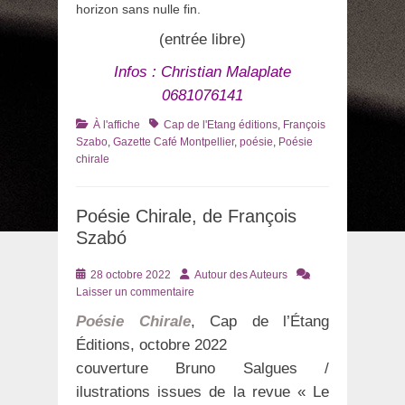
horizon sans nulle fin.
(entrée libre)
Infos : Christian Malaplate
0681076141
Catégories
Tags
À l'affiche
Cap de l'Etang éditions
,
François
Szabo
,
Gazette Café Montpellier
,
poésie
,
Poésie
chirale
Poésie Chirale, de François
Szabó
Posté
Auteur
28 octobre 2022
Autour des Auteurs
le
Laisser un commentaire
Poésie Chirale
, Cap de l’Étang
Éditions, octobre 2022
couverture Bruno Salgues /
ilustrations issues de la revue « Le