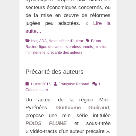
secteurs économiques concernés, ou
de la mise en œuvre de réformes
jugées peu adaptées. »
Lire la
suite…
Catégories
Tags
blog ADA
,
Notre métier d'auteur
Bruno
Racine
,
ligue des auteurs professionnels
,
mission
ministérielle
,
précarité des auteurs
Précarité des auteurs
Posté
Auteur
11 mai 2015
Françoise Renaud
1
le
Commentaire
Un auteur de la région Midi-
Pyrénées,
Guillaume Guéraud
,
propose une mini série intitulée
POIDS PLUME
et sous-titrée
« vidéo-tracts d’un auteur précaire ».