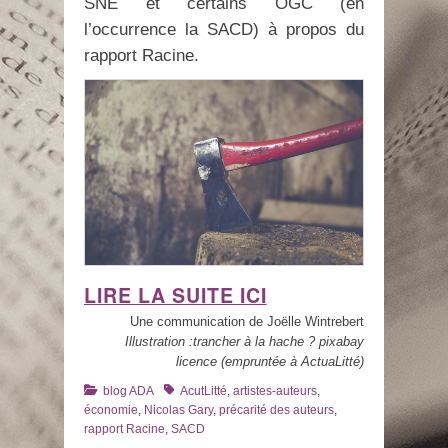
SNE et certains OGC (en
l’occurrence la SACD) à propos du
rapport Racine.
LIRE LA SUITE ICI
Une communication de Joëlle Wintrebert
Illustration :trancher à la hache ? pixabay
licence (empruntée à ActuaLitté)
Catégories
Tags
blog ADA
AcutLitté
,
artistes-auteurs
,
économie
,
Nicolas Gary
,
précarité des auteurs
,
rapport Racine
,
SACD