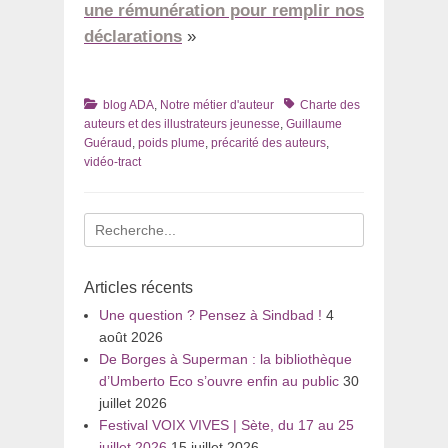
une rémunération pour remplir nos
déclarations
»
Catégories
Tags
blog ADA
,
Notre métier d'auteur
Charte des
auteurs et des illustrateurs jeunesse
,
Guillaume
Guéraud
,
poids plume
,
précarité des auteurs
,
vidéo-tract
Recherche
pour
:
Articles récents
Une question ? Pensez à Sindbad !
4
août 2026
De Borges à Superman : la bibliothèque
d’Umberto Eco s’ouvre enfin au public
30
juillet 2026
Festival VOIX VIVES | Sète, du 17 au 25
juillet 2026
15 juillet 2026