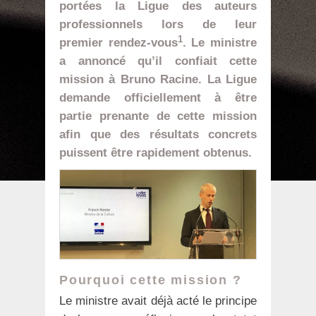
portées la Ligue des auteurs
professionnels lors de leur
1
premier rendez-vous
. Le ministre
a annoncé qu’il confiait cette
mission à Bruno Racine. La Ligue
demande officiellement à être
partie prenante de cette mission
afin que des résultats concrets
puissent être rapidement obtenus.
Pourquoi cette mission ?
Le ministre avait déjà acté le principe