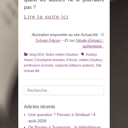
pas ?
Lire la suite ici
Illustration empruntée au site ActuaLitté : ©
Sylvain Frécon
– Et sur
l’étude d’impact :
authentique
Catégories
Tags
blog ADA
,
Notre métier d'auteur
Audrey
Alwet
,
Christophe Arleston
,
Frécon
,
métier d'auteur
,
profession écrivain
,
rapports éditeurs auteurs
,
Site
ActuaLitté
Recherche
pour
:
Articles récents
Une question ? Pensez à Sindbad !
4
août 2026
De Borges à Superman : la bibliothèque