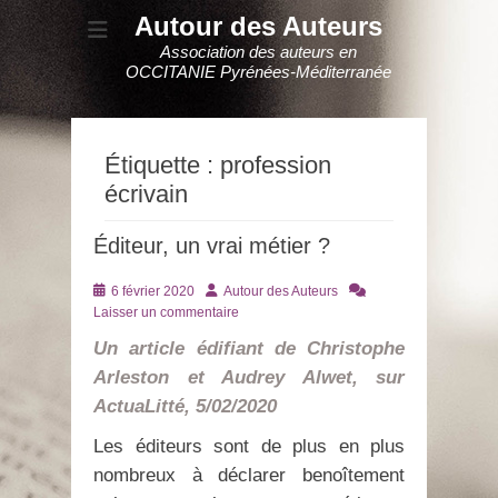
Autour des Auteurs
Association des auteurs en
OCCITANIE Pyrénées-Méditerranée
Étiquette :
profession
écrivain
Éditeur, un vrai métier ?
Posté
Auteur
6 février 2020
Autour des Auteurs
le
Laisser un commentaire
Un article édifiant de Christophe
Arleston et Audrey Alwet, sur
ActuaLitté, 5/02/2020
Les éditeurs sont de plus en plus
nombreux à déclarer benoîtement