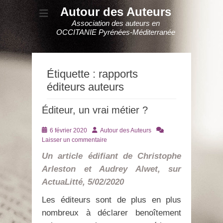
Autour des Auteurs
Association des auteurs en
OCCITANIE Pyrénées-Méditerranée
Étiquette :
rapports
éditeurs auteurs
Éditeur, un vrai métier ?
Posté
Auteur
6 février 2020
Autour des Auteurs
le
Laisser un commentaire
Un article édifiant de Christophe
Arleston et Audrey Alwet, sur
ActuaLitté, 5/02/2020
Les éditeurs sont de plus en plus
nombreux à déclarer benoîtement