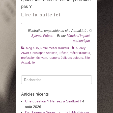
pas ?
Lire la suite ici
Illustration empruntée au site ActuaLitté : ©
Sylvain Frécon
– Et sur
l’étude d’impact :
authentique
Catégories
Tags
blog ADA
,
Notre métier d'auteur
Audrey
Alwet
,
Christophe Arleston
,
Frécon
,
métier d'auteur
,
profession écrivain
,
rapports éditeurs auteurs
,
Site
ActuaLitté
Recherche
pour
:
Articles récents
Une question ? Pensez à Sindbad !
4
août 2026
De Borges à Superman : la bibliothèque