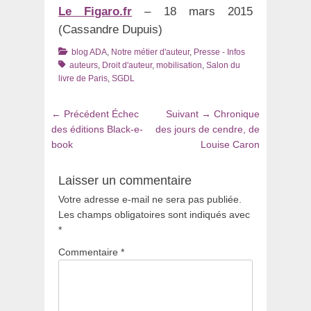
Le Figaro.fr
– 18 mars 2015
(Cassandre Dupuis)
Catégories
Tags
blog ADA
,
Notre métier d'auteur
,
Presse - Infos
auteurs
,
Droit d'auteur
,
mobilisation
,
Salon du
livre de Paris
,
SGDL
Navigation
Article
Article
← Précédent
Échec
Suivant →
Chronique
de
précédent
suivant
des éditions Black-e-
des jours de cendre, de
:
:
book
Louise Caron
l’article
Laisser un commentaire
Votre adresse e-mail ne sera pas publiée.
Les champs obligatoires sont indiqués avec
*
Commentaire
*