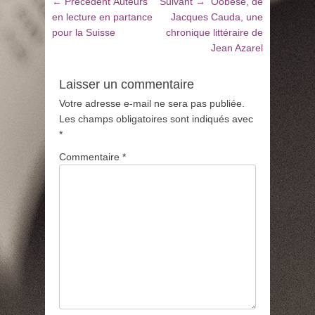
Navigation
Article
Article
← Précédent
Auteurs
Suivant →
Oobèse, de
de
précédent
suivant
en lecture en partance
Jacques Cauda, une
:
:
pour la Suisse
chronique littéraire de
l’article
Jean Azarel
Laisser un commentaire
Votre adresse e-mail ne sera pas publiée.
Les champs obligatoires sont indiqués avec
*
Commentaire
*