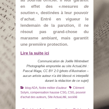
au Journal officiel. Il leur garantit
en effet des «
mesures de
soutien
», destinées à leur pouvoir
d’achat. Entré en vigueur le
lendemain de la parution, il ne
résout pas grand-chose du
marasme ambiant, mais garantit
une première protection.
Lire la suite ici
Communication de Joëlle Wintrebert
Photographie empruntée au site ActuaLitté :
Pascal Maga, CC BY 2.0 (photo d’illustration –
aucun artiste auteur n’a été blessé ni interpellé
durant la rédaction de ce sujet)
Catégories
Tags
blog ADA
,
Notre métier d'auteur
Clément
Solym
,
compensation hausse CSG
,
CSG
,
pouvoir
d'achat des auteurs
,
Site ActuaLitté
,
société