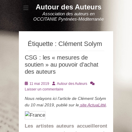
Autour des Auteurs
Association des auteurs en
OCCITANIE Pyrénées-Méditerranée
Étiquette :
Clément Solym
CSG : les « mesures de
soutien » au pouvoir d’achat
des auteurs
Posté
Auteur
11 mai 2019
Autour des Auteurs
le
Laisser un commentaire
Nous relayons ici l’article de Clément Solym
du 10 mai 2019, publié sur le
site ActuaLitté
.
Les artistes auteurs accueilleront