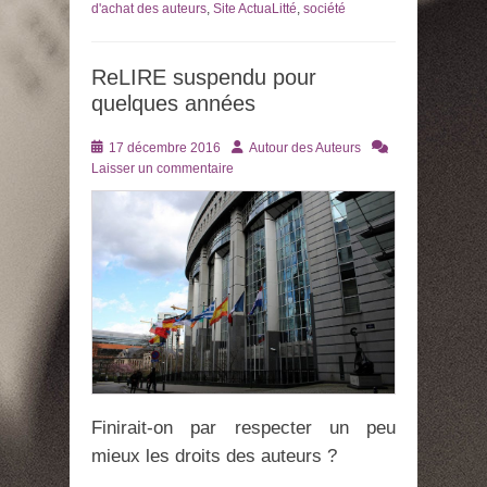
d'achat des auteurs
,
Site ActuaLitté
,
société
ReLIRE suspendu pour
quelques années
Posté
Auteur
17 décembre 2016
Autour des Auteurs
le
Laisser un commentaire
Finirait-on par respecter un peu
mieux les droits des auteurs ?