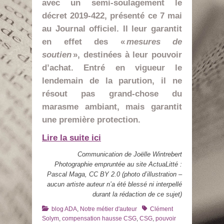
avec un semi-soulagement le
décret 2019-422, présenté ce 7 mai
au Journal officiel. Il leur garantit
en effet des «
mesures de
soutien
», destinées à leur pouvoir
d’achat. Entré en vigueur le
lendemain de la parution, il ne
résout pas grand-chose du
marasme ambiant, mais garantit
une première protection.
Lire la suite ici
Communication de Joëlle Wintrebert
Photographie empruntée au site ActuaLitté :
Pascal Maga, CC BY 2.0 (photo d’illustration –
aucun artiste auteur n’a été blessé ni interpellé
durant la rédaction de ce sujet)
Catégories
Tags
blog ADA
,
Notre métier d'auteur
Clément
Solym
,
compensation hausse CSG
,
CSG
,
pouvoir