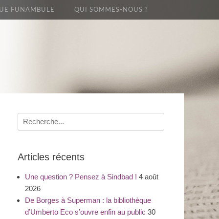
UE FUNAMBULE
QUI SOMMES-NOUS ?
Recherche
pour
:
Articles récents
Une question ? Pensez à Sindbad !
4 août
2026
De Borges à Superman : la bibliothèque
d’Umberto Eco s’ouvre enfin au public
30