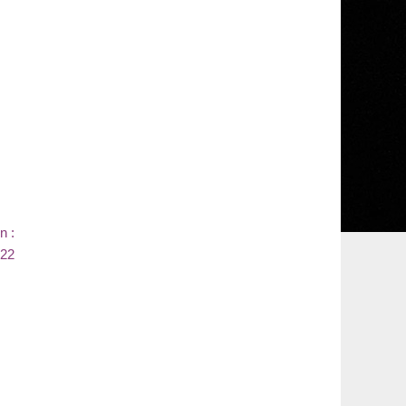
n :
022