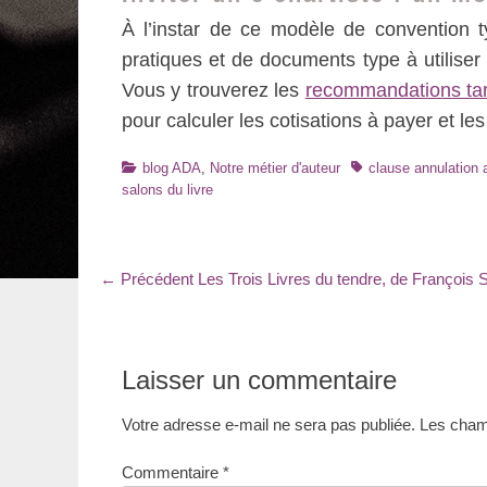
À l’instar de ce modèle de convention ty
pratiques et de documents type à utiliser d
Vous y trouverez les
recommandations tari
pour calculer les cotisations à payer et les
Catégories
Tags
blog ADA
,
Notre métier d'auteur
clause annulation
salons du livre
Navigation
Article
← Précédent
Les Trois Livres du tendre, de François
précédent
de
:
l’article
Laisser un commentaire
Votre adresse e-mail ne sera pas publiée.
Les champ
Commentaire
*