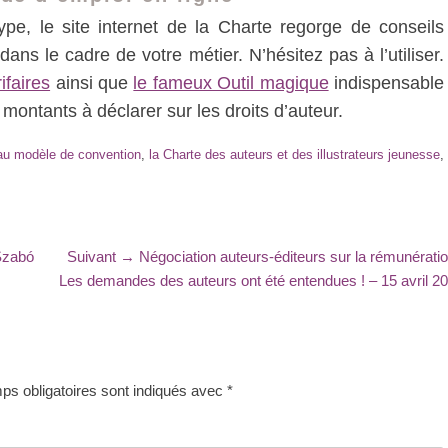
pe, le site internet de la Charte regorge de conseils
ans le cadre de votre métier. N’hésitez pas à l’utiliser.
faires
ainsi que
le fameux Outil magique
indispensable
 montants à déclarer sur les droits d’auteur.
 au modèle de convention
,
la Charte des auteurs et des illustrateurs jeunesse
,
Article
 Szabó
Suivant →
Négociation auteurs-éditeurs sur la rémunératio
suivant
Les demandes des auteurs ont été entendues ! – 15 avril 2
:
s obligatoires sont indiqués avec
*