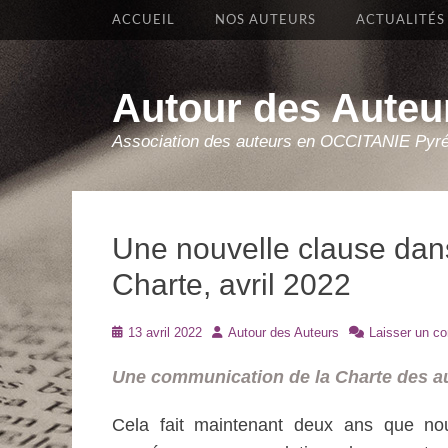
Premier Menu
Aller
ACCUEIL
NOS AUTEURS
ACTUALITÉS
au
contenu
Autour des Auteu
Association des auteurs en OCCITANIE Pyr
Une nouvelle clause dan
Charte, avril 2022
Posté
Auteur
13 avril 2022
Autour des Auteurs
Laisser un c
le
Une communication de la Charte des aute
Cela fait maintenant deux ans que nou