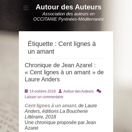
Autour des Auteurs
Association des auteurs en
OCCITANIE Pyrénées-Méditerranée
Étiquette :
Cent lignes à
un amant
Chronique de Jean Azarel :
« Cent lignes à un amant » de
Laure Anders
Posté
Auteur
14 octobre 2018
Autour des Auteurs
le
Laisser un commentaire
Cent lignes à un amant,
de Laure
Anders, éditions La Boucherie
Littéraire, 2018
Une chronique proposée par Jean
Azarel