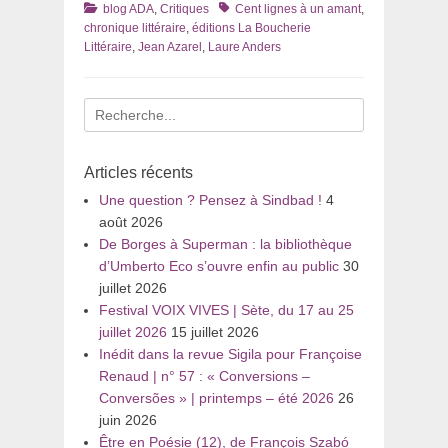
Catégories
Tags
blog ADA
,
Critiques
Cent lignes à un amant
,
chronique littéraire
,
éditions La Boucherie
Littéraire
,
Jean Azarel
,
Laure Anders
Recherche
pour
:
Articles récents
Une question ? Pensez à Sindbad !
4
août 2026
De Borges à Superman : la bibliothèque
d’Umberto Eco s’ouvre enfin au public
30
juillet 2026
Festival VOIX VIVES | Sète, du 17 au 25
juillet 2026
15 juillet 2026
Inédit dans la revue Sigila pour Françoise
Renaud | n° 57 : « Conversions –
Conversões » | printemps – été 2026
26
juin 2026
Être en Poésie (12), de François Szabó