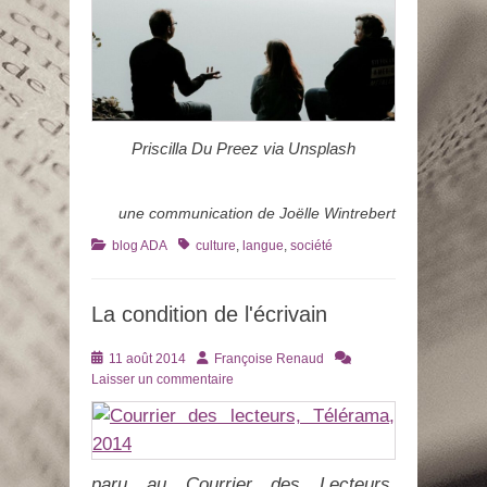
Priscilla Du Preez via Unsplash
une communication de Joëlle Wintrebert
Catégories
Tags
blog ADA
culture
,
langue
,
société
La condition de l'écrivain
Posté
Auteur
11 août 2014
Françoise Renaud
le
Laisser un commentaire
paru au Courrier des Lecteurs,