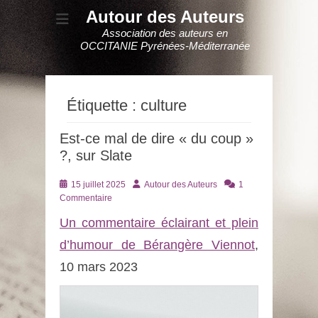
Autour des Auteurs
Association des auteurs en
OCCITANIE Pyrénées-Méditerranée
Étiquette :
culture
Est-ce mal de dire « du coup »
?, sur Slate
Posté
Auteur
15 juillet 2025
Autour des Auteurs
1
le
Commentaire
Un commentaire éclairant et plein
d’humour de Bérangère Viennot
,
10 mars 2023