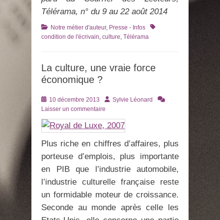
Télérama, n° du 9 au 22 août 2014
Catégories
Tags
Notre métier d'auteur
,
Presse - Infos
condition de l'écrivain
,
culture
,
Télérama
La culture, une vraie force
économique ?
Posté
Auteur
10 décembre 2013
Sylvie Léonard
le
Laisser un commentaire
Plus riche en chiffres d’affaires, plus
porteuse d’emplois, plus importante
en PIB que l’industrie automobile,
l’industrie culturelle française reste
un formidable moteur de croissance.
Seconde au monde après celle les