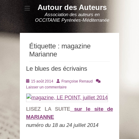
Autour des Auteurs
Association des auteurs en
OCCITANIE Pyrénées-Méditerranée
Étiquette :
magazine
Marianne
Le blues des écrivains
Posté
Auteur
15 août 2014
Françoise Renaud
le
Laisser un commentaire
LISEZ LA SUITE
sur le site de
MARIANNE
numéro du 18 au 24 juillet 2014