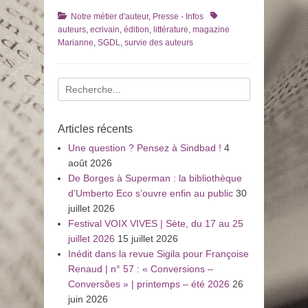
Catégories
Tags
Notre métier d'auteur
,
Presse - Infos
auteurs
,
ecrivain
,
édition
,
littérature
,
magazine
Marianne
,
SGDL
,
survie des auteurs
Recherche
pour
:
Articles récents
Une question ? Pensez à Sindbad !
4
août 2026
De Borges à Superman : la bibliothèque
d’Umberto Eco s’ouvre enfin au public
30
juillet 2026
Festival VOIX VIVES | Sète, du 17 au 25
juillet 2026
15 juillet 2026
Inédit dans la revue Sigila pour Françoise
Renaud | n° 57 : « Conversions –
Conversões » | printemps – été 2026
26
juin 2026